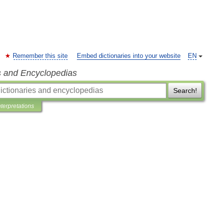
Remember this site
Embed dictionaries into your website
EN
s and Encyclopedias
Search!
nterpretations