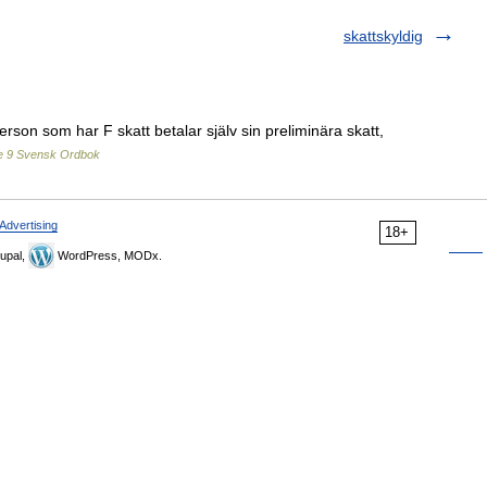
skattskyldig
rson som har F skatt betalar själv sin preliminära skatt,
e 9 Svensk Ordbok
Advertising
18+
upal,
WordPress, MODx.