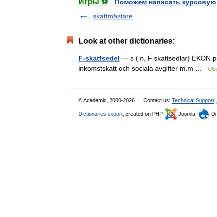
Игры ⚽
Поможем написать курсовую
skattmästare
Look at other dictionaries:
F-skattsedel
— s ( n, F skattsedlar) EKON pe
inkomstskatt och sociala avgifter m.m …
Clu
© Academic, 2000-2026
Contact us:
Technical Support
,
Dictionaries export
, created on PHP,
Joomla,
Dr