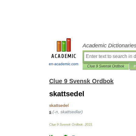
Academic Dictionarie
en-academic.com
Clue 9 Svensk Ordbok
I
Clue 9 Svensk Ordbok
skattsedel
skattsedel
s
(-
n
,
skattsedlar
)
Clue
9
Svensk
Ordbok
.
2015
.